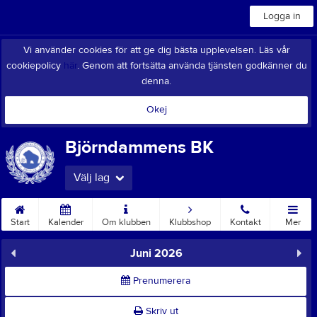
Logga in
Vi använder cookies för att ge dig bästa upplevelsen. Läs vår
cookiepolicy
här
. Genom att fortsätta använda tjänsten godkänner du
denna.
Okej
Björndammens BK
Välj lag
Start
Kalender
Om klubben
Klubbshop
Kontakt
Mer
Juni 2026
Prenumerera
Skriv ut