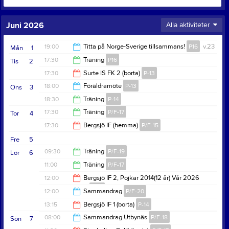
Juni 2026
Alla aktiviteter
19:00
Titta på Norge-Sverige tillsammans!
P16
v.23
Mån
1
17:30
Träning
P16
Tis
2
20:30
17:30
Surte IS FK 2 (borta)
P-13
18:30
18:00
Föräldramöte
P-13
Ons
3
19:30
18:30
Träning
P-14
19:00
17:30
Träning
P/F-17
Tor
4
20:00
17:30
Bergsjö IF (hemma)
P/F-15
18:30
Fre
5
18:30
09:30
Träning
P/F-19
Lör
6
11:00
Träning
P/F-17
10:30
12:00
Bergsjö IF 2, Pojkar 2014(12 år) Vår 2026
(borta)
P-14
12:30
12:00
Sammandrag
P/F-20
13:30
13:15
Bergsjö IF 1 (borta)
P-14
15:00
08:00
Sammandrag Utbynäs
P/F-18
Sön
7