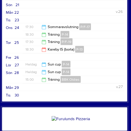
Sön
21
v.26
Mån
22
Tis
23
17:30
Sommaravslutning
P/F-17
Ons
24
18:30
Träning
P-14
18:30
17:30
Träning
P/F-19
Tor
25
20:00
18:30
Kareby IS (borta)
P-13
18:30
Fre
26
20:30
Heldag
Sun cup
P-14
Lör
27
Heldag
Sun cup
P-14
Sön
28
15:00
Träning
BBK Oldies
v.27
Mån
29
16:30
Tis
30