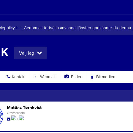
kiepolicy
här
. Genom att fortsätta använda tjänsten godkänner du denna.
BK
Välj lag
Kontakt
Webmail
Bilder
Bli medlem
Mattias Törnkvist
Ordförande
/