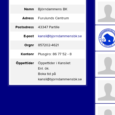
Namn
Björndammens BK
Adress
Furulunds Centrum
Postadress
43347 Partille
E-post
kansli@bjorndammensbk.se
Orgnr
857202-4621
Kontonr
Plusgiro: 86 77 52 - 8
Öppettider
Öppettider i Kansliet
Enl. ök.
Boka tid på
kansli@bjorndammensbk.se