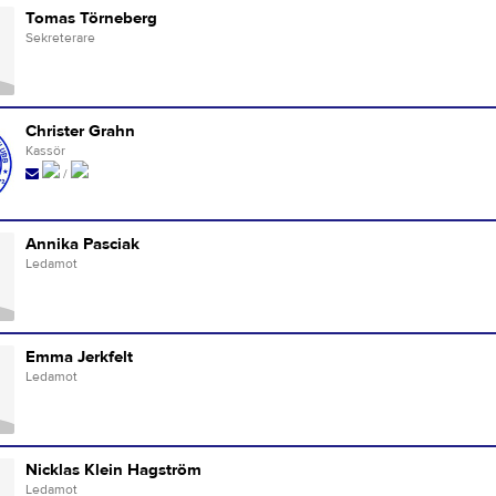
Tomas Törneberg
Sekreterare
Christer Grahn
Kassör
/
Annika Pasciak
Ledamot
Emma Jerkfelt
Ledamot
Nicklas Klein Hagström
Ledamot