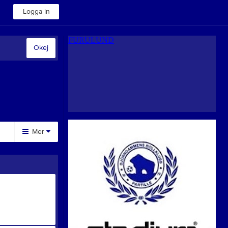
Logga in
Okej
Mer
Huvudmeny
Sponsorer
Styrelse
Dokument
BBK I Media
Medlemsavgift 2024