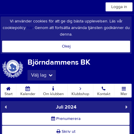
Logga in
Vi använder cookies för att ge dig bästa upplevelsen. Läs vår
cookiepolicy
här
. Genom att fortsätta använda tjänsten godkänner du
denna.
Okej
Björndammens BK
Välj lag
Start
Kalender
Om klubben
Klubbshop
Kontakt
Mer
Juli 2024
Prenumerera
Skriv ut